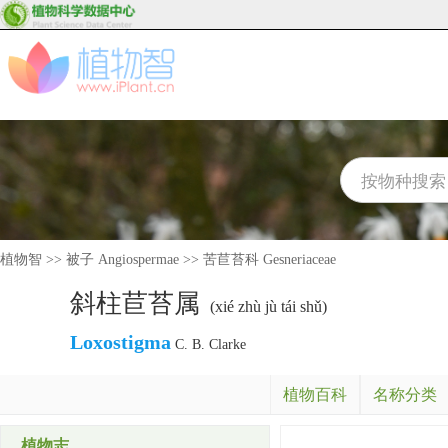
植物智
>>
被子 Angiospermae
>>
苦苣苔科 Gesneriaceae
斜柱苣苔属
(xié zhù jù tái shǔ)
Loxostigma
C. B. Clarke
植物百科
名称分类
植物志