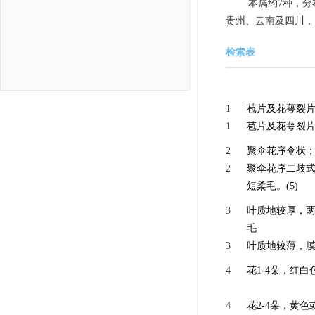
本属约7种，
贵州、云南及四川，
检索表
1
苞片及花萼裂片
1
苞片及花萼裂片
2
聚伞花序伞状；
2
聚伞花序二歧
短柔毛。(5)
3
叶质地较厚，
毛
3
叶质地较薄，膜
4
花1-4朵，红
4
花2-4朵，黄