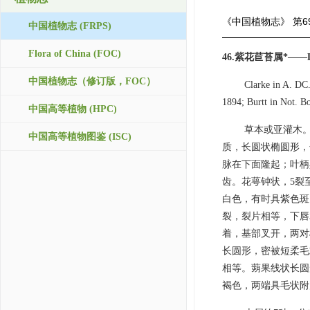
《中国植物志》
第6
中国植物志 (FRPS)
Flora of China (FOC)
46.紫花苣苔属*——Lox
中国植物志（修订版，FOC）
Clarke in A. DC.
1894; Burtt in Not. B
中国高等植物 (HPC)
草本或亚灌木
中国高等植物图鉴 (ISC)
质，长圆状椭圆形，
脉在下面隆起；叶柄
齿。花萼钟状，5裂
白色，有时具紫色斑
裂，裂片相等，下唇
着，基部叉开，两对
长圆形，密被短柔毛
相等。蒴果线状长圆
褐色，两端具毛状附