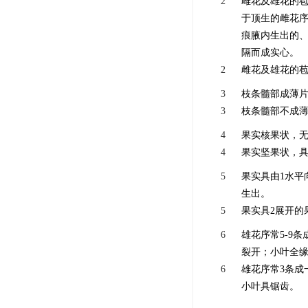
2
雌花及雄花的苞
于顶生的雌花
痕腋内生出的
隔而成实心。
2
雌花及雄花的苞
3
枝条髓部成薄片
3
枝条髓部不成薄
4
果实核果状，无
4
果实坚果状，具
5
果实具由1水平
生出。
5
果实具2展开的
6
雄花序常5-9
裂开；小叶全
6
雄花序常3条成
小叶具锯齿。