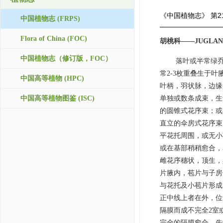
《中国植物志》
第2
中国植物志 (FRPS)
Flora of China (FOC)
胡桃科——JUGLAN
中国植物志（修订版，FOC）
落叶或半常绿
常2-3枚重叠生于
中国高等植物 (HPC)
叶柄，羽状脉，边缘
中国高等植物图鉴 (ISC)
单独或数条成束，生
的圆锥式花序束；或
直立的伞房式花序束
平花托周围，或无小
或在基部稍稍愈合，
雌花序穗状，顶生，
片腋内，苞片与子房
与花托及小苞片形成
正中线上者在外，位
隔膜而成不完全2室
完全的隔膜愈合，先