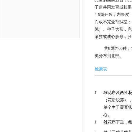
子房共同发育成核果
4-9瓣开裂；内果
而成不完全2或4室
隙）。种子大形，完
渐狭或成心脏形，胚
共8属约60种
类分布到北部。
检索表
1
雄花序及两性
（花后脱落）
单个生于覆瓦
心。
1
雄花序下垂，雌