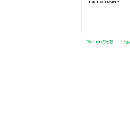
IBK
IBK00450975
iPlant.cn 植物智—