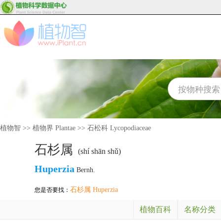
植物智
>>
植物界 Plantae
>>
石松科 Lycopodiaceae
石杉属
(shí shān shǔ)
Huperzia
Bernh.
石杉属 Huperzia
您是否要找：
植物百科
名称分类