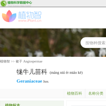
植物智
>>
被子 Angiospermae
牻牛儿苗科
(máng niú ér miáo kē)
Geraniaceae
Juss.
植物百科
名称分类
植物标本