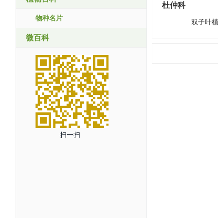
杜仲科
物种名片
双子叶植
微百科
扫一扫