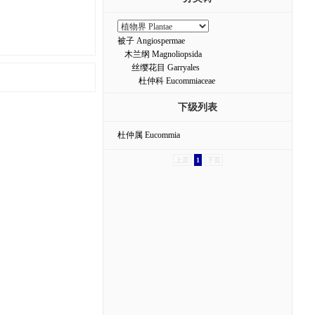
被子 Angiospermae
木兰纲 Magnoliopsida
丝缨花目 Garryales
杜仲科 Eucommiaceae
下级列表
杜仲属 Eucommia
上页
1
下页