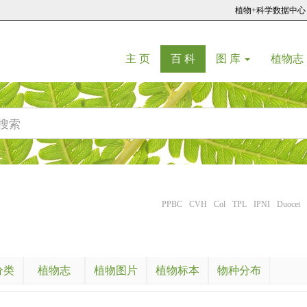
植物+科学数据中心
(current)
(current)
主 页
百 科
图 库
植物志
PPBC
CVH
Col
TPL
IPNI
Duocet
分类
植物志
植物图片
植物标本
物种分布