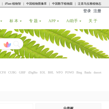
|
iPlant 植物智
|
中国植物图像库
|
中国数字植物园
|
泛喜马拉雅植物志
登录
注册
(current
标 本
专 题
APP
Ai助手
关 于
CFH
CUBG
GBIF
iDigBio
EOL
BHL
WFO
POWO
Bing
Baidu
duocet
分类树