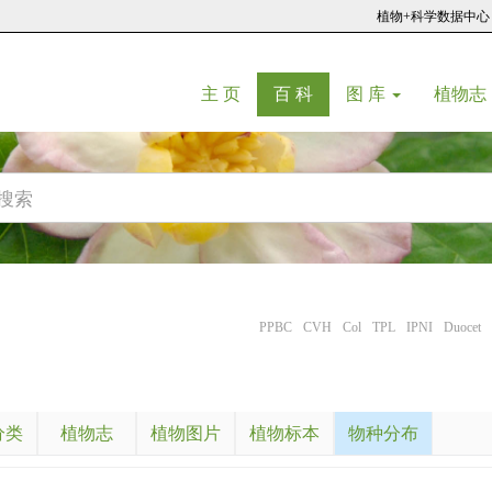
植物+科学数据中心
(current)
(current)
主 页
百 科
图 库
植物志
PPBC
CVH
Col
TPL
IPNI
Duocet
分类
植物志
植物图片
植物标本
物种分布