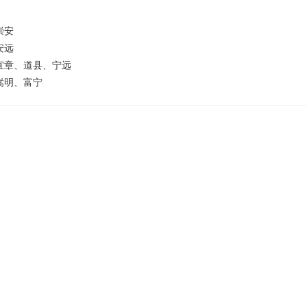
崇安
安远
宜章、道县、宁远
嵩明、富宁