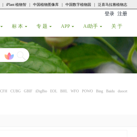
|
iPlant 植物智
|
中国植物图像库
|
中国数字植物园
|
泛喜马拉雅植物志
登录
注册
(current
标 本
专 题
APP
Ai助手
关 于
CFH
CUBG
GBIF
iDigBio
EOL
BHL
WFO
POWO
Bing
Baidu
duocet