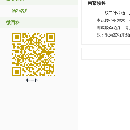
沟繁缕科
物种名片
双子叶植物，
本或矮小亚灌木，
微百科
排成聚伞花序；萼
数；果为室轴开裂
扫一扫