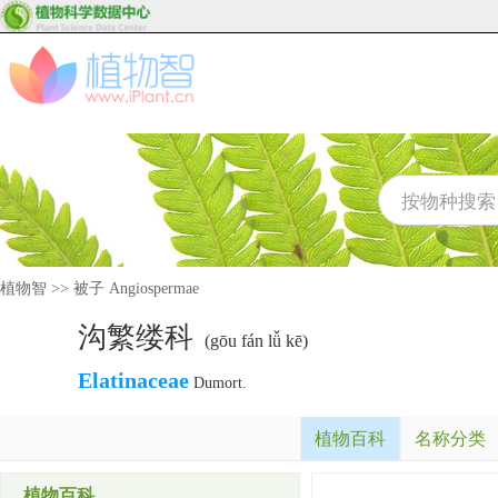
植物智
>>
被子 Angiospermae
沟繁缕科
(gōu fán lǚ kē)
Elatinaceae
Dumort.
植物百科
名称分类
植物百科