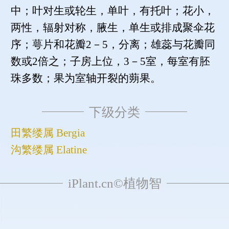
中；叶对生或轮生，单叶，有托叶；花小，
两性，辐射对称，腋生，单生或排成聚伞花
序；萼片和花瓣2－5，分离；雄蕊与花瓣同
数或2倍之；子房上位，3－5室，每室有胚
珠多数；果为室轴开裂的蒴果。
下级分类
田繁缕属 Bergia
沟繁缕属 Elatine
iPlant.cn©植物智