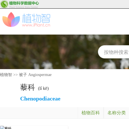
植物智
>>
被子 Angiospermae
藜科
(lí kē)
Chenopodiaceae
植物百科
名称分类