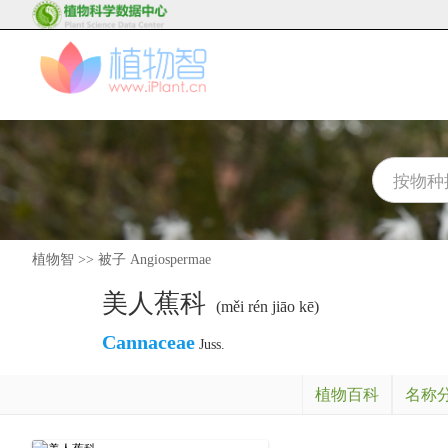
植物智
>>
被子 Angiospermae
美人蕉科
(měi rén jiāo kē)
Cannaceae
Juss.
植物百科
名称