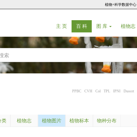
植物+科学数据中心
(current)
(current)
主 页
百 科
图 库
植物志
PPBC
CVH
Col
TPL
IPNI
Duocet
分类
植物志
植物图片
植物标本
物种分布