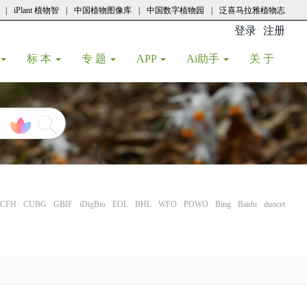
|
iPlant 植物智
|
中国植物图像库
|
中国数字植物园
|
泛喜马拉雅植物志
登录
注册
(current
标 本
专 题
APP
Ai助手
关 于
CFH
CUBG
GBIF
iDigBio
EOL
BHL
WFO
POWO
Bing
Baidu
duocet