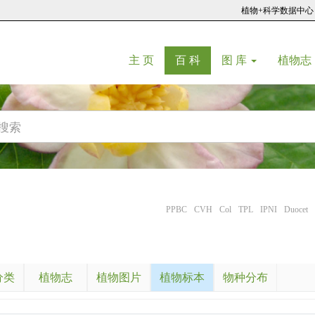
植物+科学数据中心
(current)
(current)
主 页
百 科
图 库
植物志
PPBC
CVH
Col
TPL
IPNI
Duocet
分类
植物志
植物图片
植物标本
物种分布