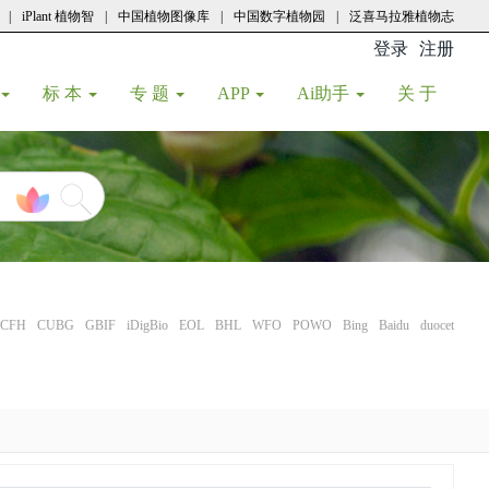
|
iPlant 植物智
|
中国植物图像库
|
中国数字植物园
|
泛喜马拉雅植物志
登录
注册
(current
标 本
专 题
APP
Ai助手
关 于
CFH
CUBG
GBIF
iDigBio
EOL
BHL
WFO
POWO
Bing
Baidu
duocet