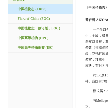
《中国植物志
中国植物志 (FRPS)
Flora of China (FOC)
番杏科 AIZOA
中国植物志（修订版，FOC）
一年生或
小，全缘，稀
中国高等植物 (HPC)
单被或异被，花
中国高等植物图鉴 (ISC)
多数（排成多
裂；花托扩展成
多室，稀离生
果状，有时为
约130
种。我国有7属
模式属：Aiz
与Mollu
立。