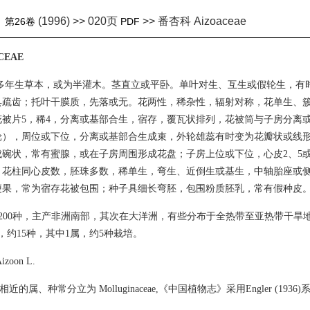
(1996) >> 020页
>> 番杏科 Aizoaceae
》
第26卷
PDF
CEAE
多年生草本，或为半灌木。茎直立或平卧。单叶对生、互生或假轮生，有
具疏齿；托叶干膜质，先落或无。花两性，稀杂性，辐射对称，花单生、
被片5，稀4，分离或基部合生，宿存，覆瓦状排列，花被筒与子房分离或
轮），周位或下位，分离或基部合生成束，外轮雄蕊有时变为花瓣状或线形
碗状，常有蜜腺，或在子房周围形成花盘；子房上位或下位，心皮2、5或
，花柱同心皮数，胚珠多数，稀单生，弯生、近倒生或基生，中轴胎座或
瘦果，常为宿存花被包围；种子具细长弯胚，包围粉质胚乳，常有假种皮
属1 200种，主产非洲南部，其次在大洋洲，有些分布于全热带至亚热带干旱
，约15种，其中1属，约5种栽培。
oon L.
go相近的属、种常分立为 Molluginaceae,《中国植物志》采用Engler (19