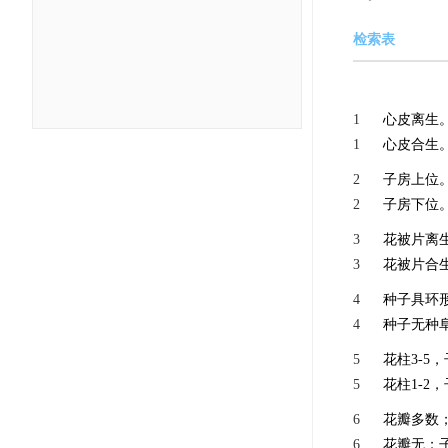
检索表
1
心皮离生
1
心皮合生。
2
子房上位。
2
子房下位。
3
花被片离生
3
花被片合生
4
种子具环
4
种子无种
5
花柱3-5，
5
花柱1-2，
6
花瓣多数
6
花瓣无；子