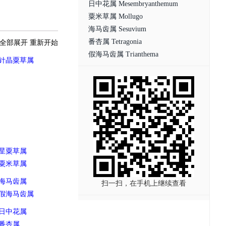
日中花属 Mesembryanthemum
粟米草属 Mollugo
海马齿属 Sesuvium
番杏属 Tetragonia
全部展开
重新开始
假海马齿属 Trianthema
针晶粟草属
星粟草属
粟米草属
海马齿属
扫一扫，在手机上继续查看
假海马齿属
日中花属
番杏属