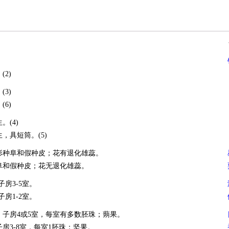
。
(2)
(3)
(6)
。(4)
，具短筒。(5)
形种阜和假种皮；花有退化雄蕊。
阜和假种皮；花无退化雄蕊。
子房3-5室。
子房1-2室。
；子房4或5室，每室有多数胚珠；蒴果。
房3-8室，每室1胚珠；坚果。