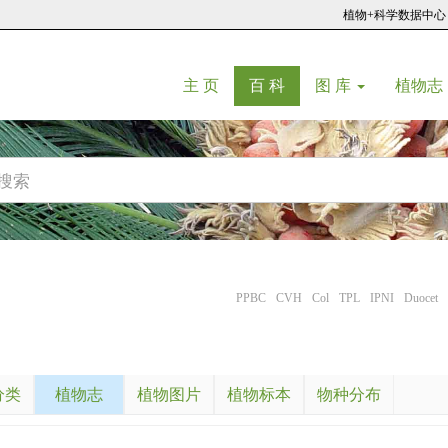
植物+科学数据中心
(current)
(current)
主 页
百 科
图 库
植物志
PPBC
CVH
Col
TPL
IPNI
Duocet
分类
植物志
植物图片
植物标本
物种分布