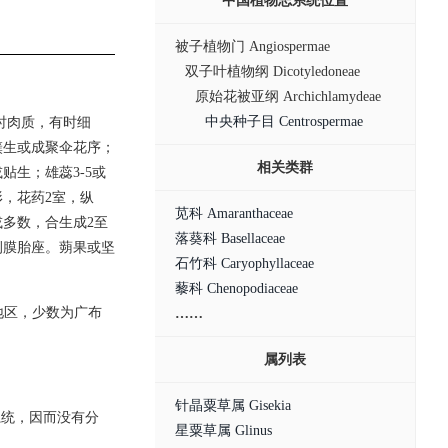
中国植物志系统位置
被子植物门 Angiospermae
双子叶植物纲 Dicotyledoneae
原始花被亚纲 Archichlamydeae
中央种子目 Centrospermae
时肉质，有时细
簇生或成聚伞花序；
相关类群
贴生；雄蕊3-5或
，花药2室，纵
苋科 Amaranthaceae
多数，合生成2至
落葵科 Basellaceae
侧膜胎座。蒴果或坚
石竹科 Caryophyllaceae
。
藜科 Chenopodiaceae
地区，少数为广布
……
属列表
针晶粟草属 Gisekia
36)系统，因而没有分
星粟草属 Glinus