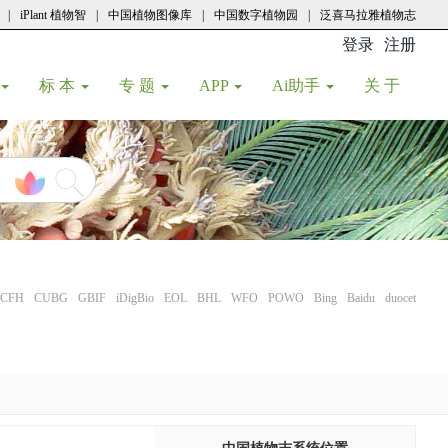
|
iPlant 植物智
|
中国植物图像库
|
中国数字植物园
|
泛喜马拉雅植物志
登录
注册
(current
标 本
专 题
APP
Ai助手
关 于
CFH
CUBG
GBIF
iDigBio
EOL
BHL
WFO
POWO
Bing
Baidu
duocet