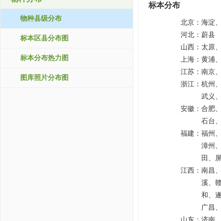
标本分布
物种县级分布
北京：
海淀
河北：
蔚县
标本区县分布图
山西：
太原
标本分布热力图
上海：
黄浦
江苏：
南京
图库照片分布图
浙江：
杭州
武义
安徽：
合肥
石台
福建：
福州
漳州
田、
江西：
南昌
溪、
和、
广昌
山东：
济南