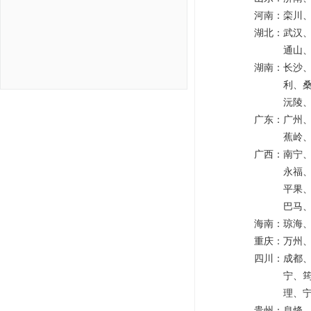
河南：
栾川
湖北：
武汉
通山
湖南：
长沙
利、
沅陵
广东：
广州
蕉岭
广西：
南宁
永福
平果
巴马
海南：
琼海
重庆：
万州
四川：
成都
宁、
理、
贵州：
息烽