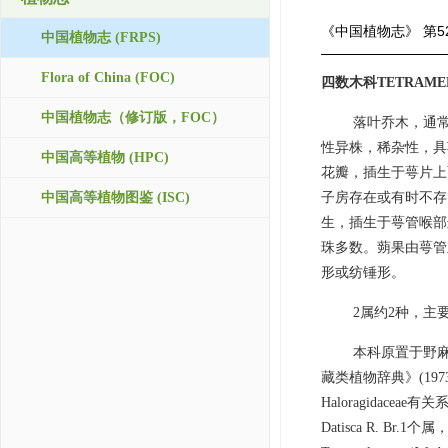
《中国植物志》
第5
中国植物志 (FRPS)
Flora of China (FOC)
四数木科TETRAME
中国植物志（修订版，FOC）
落叶乔木，通
性异株，稀杂性，具
中国高等植物 (HPC)
花瓣，插生于萼片上
中国高等植物图鉴 (ISC)
子房存在或有时不存
生，插生于萼管喉部
珠多数。蒴果由萼管
形或纺锤形。
2属约2种，主
本科原置于野麻科
藏类植物辞典》(1
Haloragidace
Datisca R. B