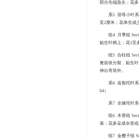
部分先端急尖；花多数
系5. 宿萼小叶系
至2厘米；花单生或少
组4. 月季组 Se
贴生叶柄上；花1至
组5. 合柱组 S
篦齿状分裂，贴生叶
伸出萼筒外。
系6. 齿裂托叶系 
64）
系7. 全缘托叶系 
组6. 木香组 S
落；花多朵成伞形或
组7. 金樱子组 