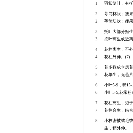
1
羽状复叶，有托
2
萼筒杯状；瘦
2
萼筒坛状；瘦果
3
托叶大部分贴生
3
托叶离生或近离
4
花柱离生，不外
4
花柱外伸。(7)
5
花多数成伞房花
5
花单生，无苞片
6
小叶5-9，稀1
6
小叶3-5;花常
7
花柱离生，短于
7
花柱合生，结合
8
小枝密被绒毛或
生，稍外伸。