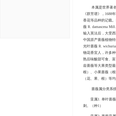
本属是世界著名
《群芳谱》，168
香花等品种的记载。欧洲蔷薇
薇 R. damasc
输入英法后，大受西
中国原产蔷薇植物特别是月季花 
光叶蔷薇 R. wichu
物花香宜人，许多种
熟后味酸甜可食、富
齿蔷薇等大果类型最
根）、小果蔷薇（根
（花、果、根）等均
蔷薇属分类系
亚属1. 单叶蔷薇亚
刺。（种1）