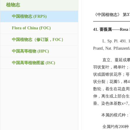
植物志
《中国植物志》
第3
中国植物志 (FRPS)
Flora of China (FOC)
41. 蔷薇属——Rosa 
中国植物志（修订版，FOC）
L. Sp. Pl. 491. 
Prantl, Nat. Pflanzenf
中国高等植物 (HPC)
直立、蔓延或
中国高等植物图鉴 (ISC)
羽状复叶，稀单叶；
状或圆锥状花序；萼
状分裂；花瓣5，稀
数轮，着生在花盘周
伸，离生或上部合生
垂。染色体基数x=7
本属的模式种：百叶蔷薇
全属约有200