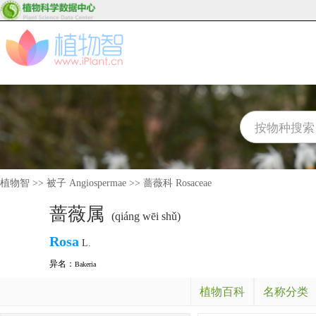
植物智
>>
被子 Angiospermae
>>
蔷薇科 Rosaceae
蔷薇属
(qiáng wēi shǔ)
Rosa
L.
异名：
Bakeria
植物百科
名称分类