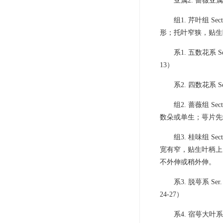
亚属2. 蔷薇亚
组1. 芹叶组 Se
形；托叶窄狭，贴生
系1. 五数花系 S
13）
系2. 四数花系 S
组2. 蔷薇组 
数朵或单生；萼片先
组3. 桂味组 S
宽有窄，贴生叶柄上
不外伸或稍外伸。
系3. 脱萼系 S
24-27）
系4. 宿萼大叶系 