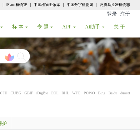
|
iPlant 植物智
|
中国植物图像库
|
中国数字植物园
|
泛喜马拉雅植物志
登录
注册
(current
标 本
专 题
APP
Ai助手
关 于
CFH
CUBG
GBIF
iDigBio
EOL
BHL
WFO
POWO
Bing
Baidu
duocet
保护