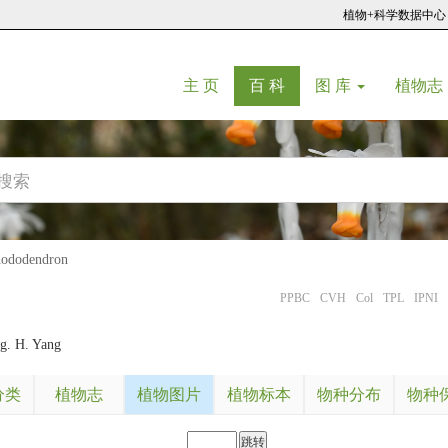
植物+科学数据中心
(current)
(current)
主 页
百 科
图 库
植物志
dodendron
PPBC
CVH
Col
TPL
IPNI
g. H. Yang
分类
植物志
植物图片
植物标本
物种分布
物种