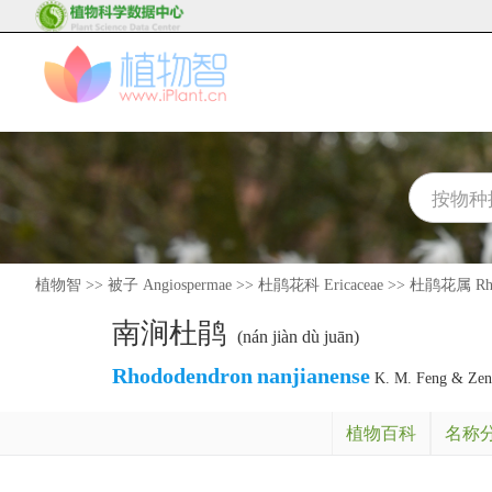
植物智
>>
被子 Angiospermae
>>
杜鹃花科 Ericaceae
>>
杜鹃花属 Rho
南涧杜鹃
(nán jiàn dù juān)
Rhododendron
nanjianense
K. M. Feng & Zen
植物百科
名称