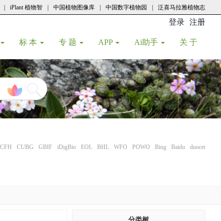
|
iPlant 植物智
|
中国植物图像库
|
中国数字植物园
|
泛喜马拉雅植物志
登录
注册
(current
标 本
专 题
APP
Ai助手
关 于
CFH
CUBG
GBIF
iDigBio
EOL
BHL
WFO
POWO
Bing
Baidu
duocet
分类树