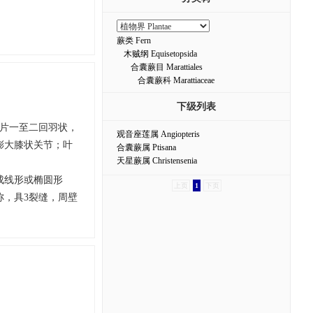
蕨类 Fern
木贼纲 Equisetopsida
合囊蕨目 Marattiales
合囊蕨科 Marattiaceae
下级列表
叶片一至二回羽状，
观音座莲属 Angiopteris
膨大膝状关节；叶
合囊蕨属 Ptisana
天星蕨属 Christensenia
成线形或椭圆形
上页
1
下页
称，具3裂缝，周壁