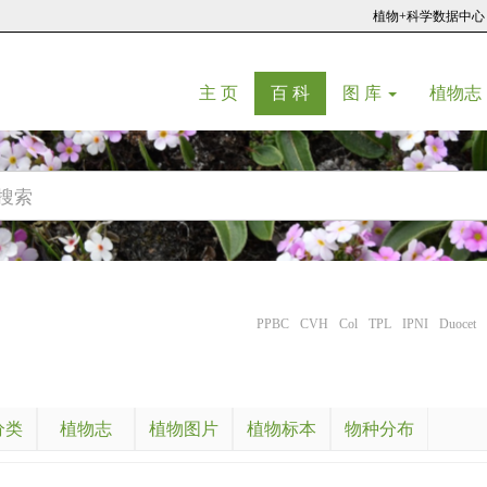
植物+科学数据中心
(current)
(current)
主 页
百 科
图 库
植物志
PPBC
CVH
Col
TPL
IPNI
Duocet
分类
植物志
植物图片
植物标本
物种分布