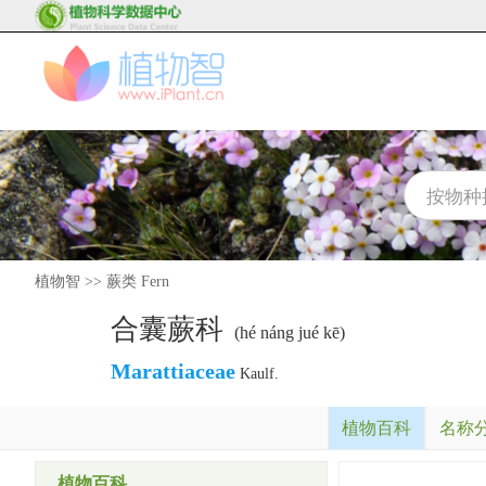
植物智
>>
蕨类 Fern
合囊蕨科
(hé náng jué kē)
Marattiaceae
Kaulf.
植物百科
名称
植物百科