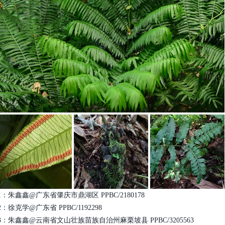
1：朱鑫鑫@广东省肇庆市鼎湖区 PPBC/2180178
2：徐克学@广东省 PPBC/1192298
3：朱鑫鑫@云南省文山壮族苗族自治州麻栗坡县 PPBC/3205563