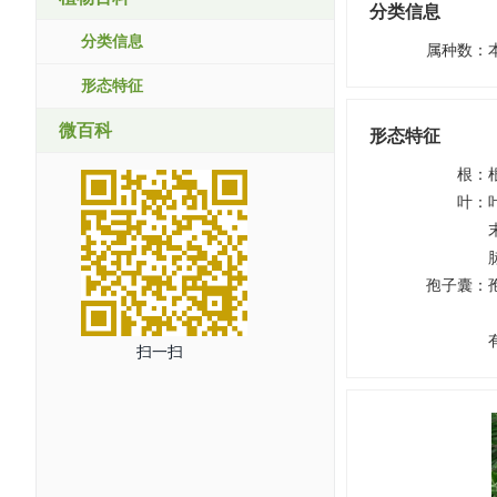
分类信息
分类信息
属种数
：
形态特征
微百科
形态特征
根
：
叶
：
孢子囊
：
扫一扫