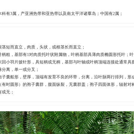
本科有3属，产亚洲热带和亚热带以及南太平洋诸羣岛；中国有2属；
根茎短而直立，肉质，头状，或根茎长而直立；
叶柄粗，基部有1对肉质托叶状附属物，叶柄基部具薄肉质椭圆形托叶；
末回小羽片披针形，具短柄或无柄，基部与叶轴或叶柄顶端连接处通常具
脉分离，单一或分叉；
孢子囊船形，壁厚，顶端有发育不良的环带，分离，沿叶脉两行排列，形
（有时圆形）的孢子囊群，腹面纵裂，无囊群盖；孢子四面体形，辐射对
有或无；