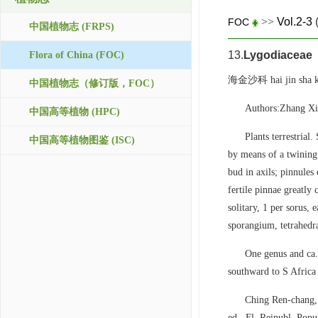
>>
Vol.2-3
FOC
中国植物志 (FRPS)
13.
Lygodiaceae
Flora of China (FOC)
海金沙科 hai jin sha 
中国植物志（修订版，FOC）
Authors:Zhang Xi
中国高等植物 (HPC)
Plants terrestrial
中国高等植物图鉴 (ISC)
by means of a twining
bud in axils; pinnules 
fertile pinnae greatly
solitary, 1 per sorus,
sporangium, tetrahedra
One genus and ca.
southward to S Africa
Ching Ren-chang,
ed., Fl. Reipubl. Popu