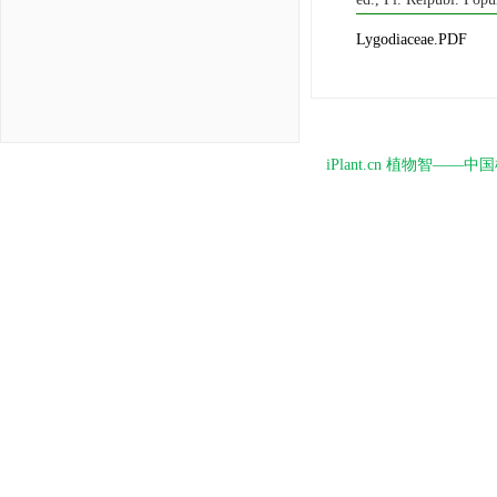
Lygodiaceae.PDF
iPlant.cn 植物智—