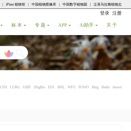
|
iPlant 植物智
|
中国植物图像库
|
中国数字植物园
|
泛喜马拉雅植物志
登录
注册
(current
标 本
专 题
APP
Ai助手
关 于
CFH
CUBG
GBIF
iDigBio
EOL
BHL
WFO
POWO
Bing
Baidu
duocet