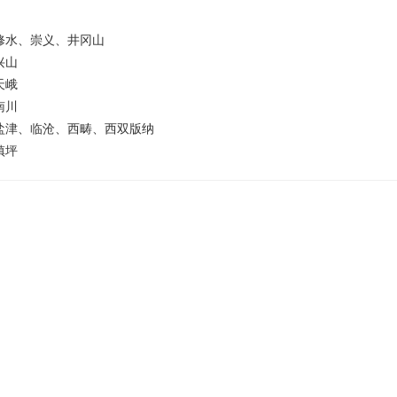
修水、崇义、井冈山
兴山
天峨
南川
盐津、临沧、西畴、西双版纳
镇坪