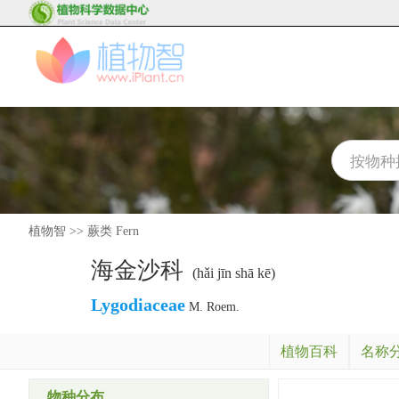
植物智
>>
蕨类 Fern
海金沙科
(hǎi jīn shā kē)
Lygodiaceae
M. Roem.
植物百科
名称
物种分布