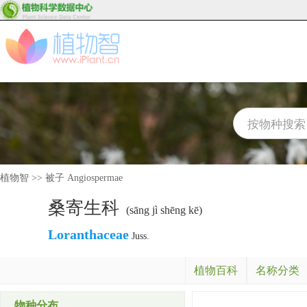
植物智
>>
被子 Angiospermae
桑寄生科
(sāng jì shēng kē)
Loranthaceae
Juss.
植物百科
名称分类
物种分布