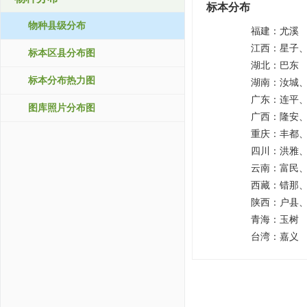
标本分布
物种县级分布
福建：
尤溪
江西：
星子
标本区县分布图
湖北：
巴东
标本分布热力图
湖南：
汝城
广东：
连平
图库照片分布图
广西：
隆安
重庆：
丰都
四川：
洪雅
云南：
富民
西藏：
错那
陕西：
户县
青海：
玉树
台湾：
嘉义