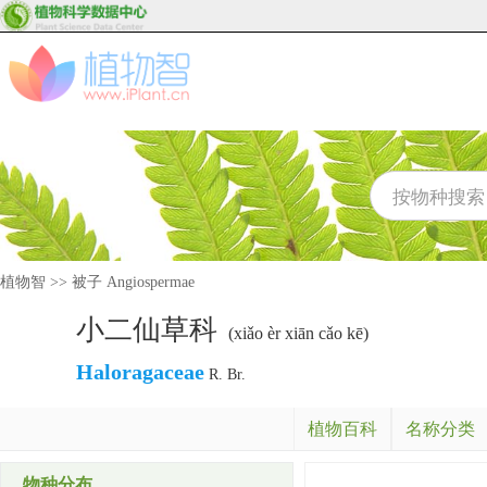
植物智
>>
被子 Angiospermae
小二仙草科
(xiǎo èr xiān cǎo kē)
Haloragaceae
R. Br.
植物百科
名称分类
物种分布