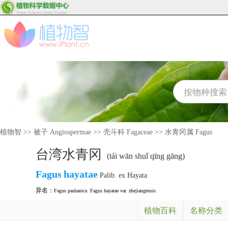
植物智
>>
被子 Angiospermae
>>
壳斗科 Fagaceae
>>
水青冈属 Fagus
台湾水青冈
(tái wān shuǐ qīng gāng)
Fagus
hayatae
Palib. ex Hayata
异名：
Fagus pashanica
Fagus hayatae var. zhejiangensis
植物百科
名称分类