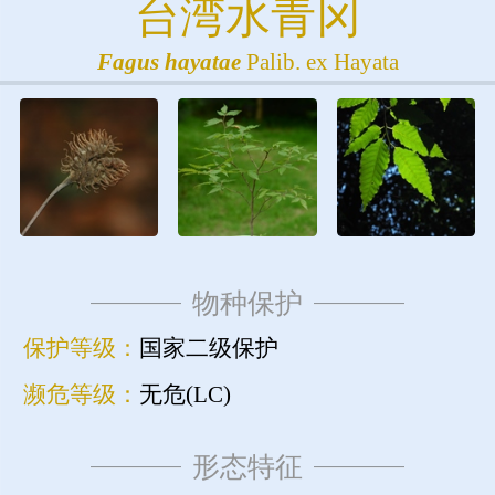
台湾水青冈
Fagus
hayatae
Palib. ex Hayata
物种保护
保护等级：
国家二级保护
濒危等级：
无危(LC)
形态特征