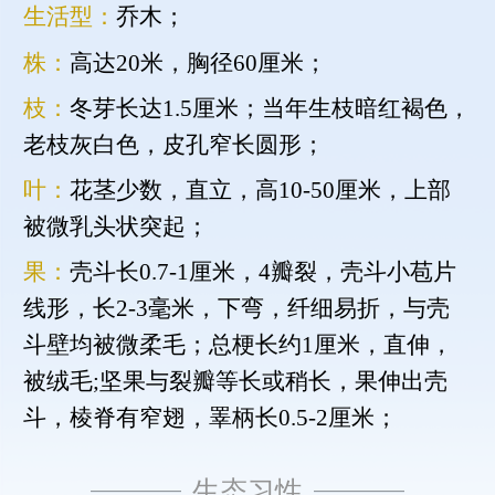
生活型：
乔木；
株：
高达20米，胸径60厘米；
枝：
冬芽长达1.5厘米；当年生枝暗红褐色，
老枝灰白色，皮孔窄长圆形；
叶：
花茎少数，直立，高10-50厘米，上部
被微乳头状突起；
果：
壳斗长0.7-1厘米，4瓣裂，壳斗小苞片
线形，长2-3毫米，下弯，纤细易折，与壳
斗壁均被微柔毛；总梗长约1厘米，直伸，
被绒毛;坚果与裂瓣等长或稍长，果伸出壳
斗，棱脊有窄翅，睪柄长0.5-2厘米；
生态习性