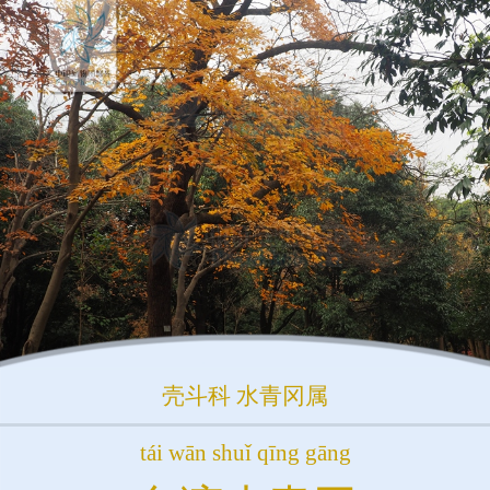
壳斗科
水青冈属
tái wān shuǐ qīng gāng