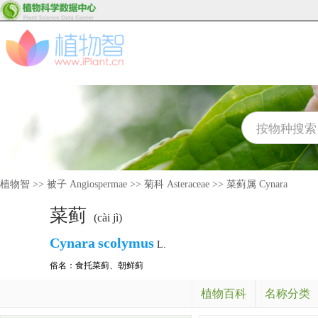
植物智
>>
被子 Angiospermae
>>
菊科 Asteraceae
>>
菜蓟属 Cynara
菜蓟
(cài jì)
Cynara
scolymus
L.
俗名：
食托菜蓟
、
朝鲜蓟
植物百科
名称分类