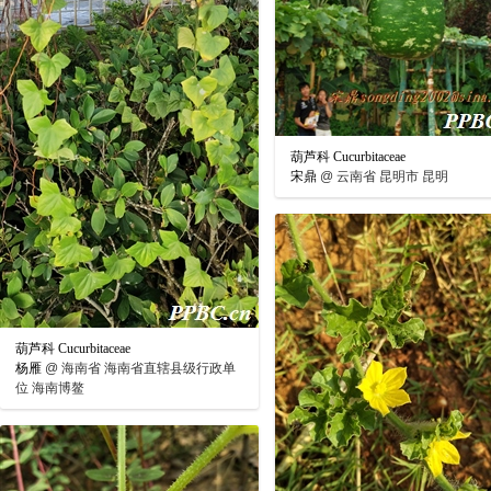
葫芦科 Cucurbitaceae
宋鼎
@
云南省 昆明市 昆明
葫芦科 Cucurbitaceae
杨雁
@
海南省 海南省直辖县级行政单
位 海南博鳌