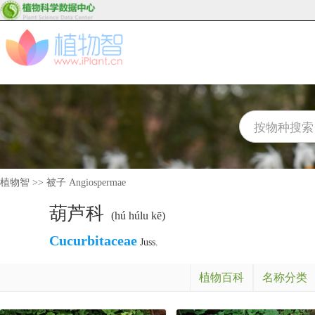
植物智
>>
被子 Angiospermae
葫芦科
(hú húlu kē)
Cucurbitaceae
Juss.
植物百科
名称分类