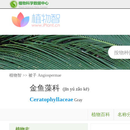
植物智
>>
被子 Angiospermae
金鱼藻科
(jīn yú zǎo kē)
Ceratophyllaceae
Gray
植物百科
名称
植物志