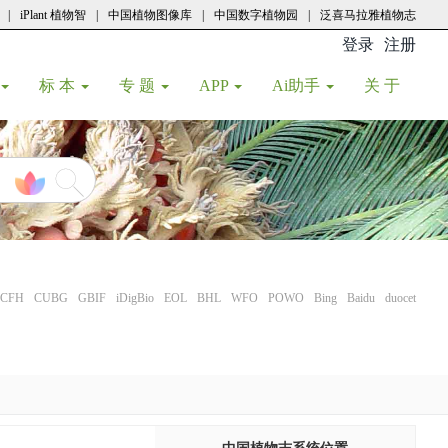
|
iPlant 植物智
|
中国植物图像库
|
中国数字植物园
|
泛喜马拉雅植物志
登录
注册
(current
标 本
专 题
APP
Ai助手
关 于
CFH
CUBG
GBIF
iDigBio
EOL
BHL
WFO
POWO
Bing
Baidu
duocet