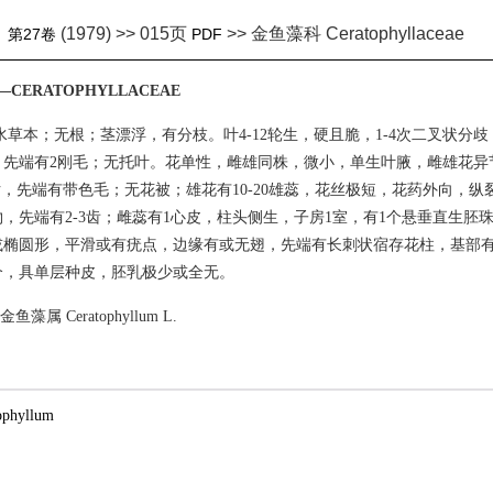
(1979) >> 015页
>> 金鱼藻科 Ceratophyllaceae
》
第27卷
PDF
CERATOPHYLLACEAE
水草本；无根；茎漂浮，有分枝。叶4-12轮生，硬且脆，1-4次二叉状分
，先端有2刚毛；无托叶。花单性，雌雄同株，微小，单生叶腋，雌雄花异
苞片，先端有带色毛；无花被；雄花有10-20雄蕊，花丝极短，花药外向，
，先端有2-3齿；雌蕊有1心皮，柱头侧生，子房1室，有1个悬垂直生胚
或椭圆形，平滑或有疣点，边缘有或无翅，先端有长刺状宿存花柱，基部有
个，具单层种皮，胚乳极少或全无。
藻属 Ceratophyllum L.
phyllum