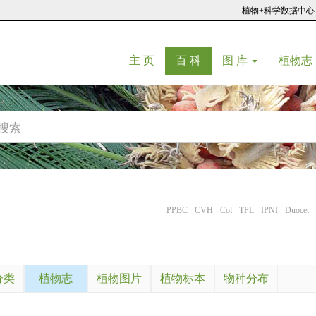
植物+科学数据中心
(current)
(current)
主 页
百 科
图 库
植物志
PPBC
CVH
Col
TPL
IPNI
Duocet
分类
植物志
植物图片
植物标本
物种分布