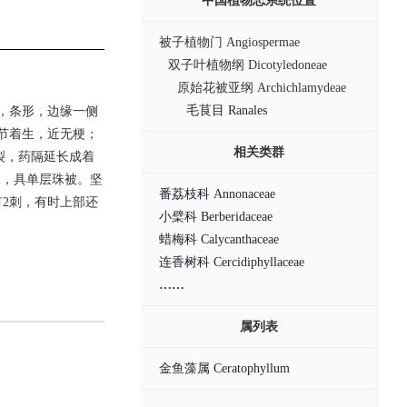
中国植物志系统位置
被子植物门 Angiospermae
双子叶植物纲 Dicotyledoneae
原始花被亚纲 Archichlamydeae
毛茛目 Ranales
歧，条形，边缘一侧
节着生，近无梗；
相关类群
纵裂，药隔延长成着
珠，具单层珠被。坚
番荔枝科 Annonaceae
2刺，有时上部还
小檗科 Berberidaceae
蜡梅科 Calycanthaceae
连香树科 Cercidiphyllaceae
……
属列表
金鱼藻属 Ceratophyllum