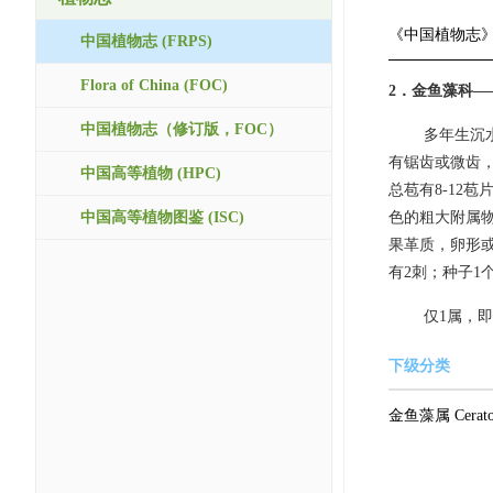
《中国植物志
中国植物志 (FRPS)
Flora of China (FOC)
2．金鱼藻科——
中国植物志（修订版，FOC）
多年生沉
有锯齿或微齿
中国高等植物 (HPC)
总苞有8-12
中国高等植物图鉴 (ISC)
色的粗大附属物
果革质，卵形
有2刺；种子1
仅1属，即金鱼
下级分类
金鱼藻属 Cerato