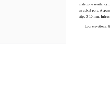
male zone sessile, cyl
an apical pore. Append
stipe 3-10 mm. Infruct
Low elevations. J