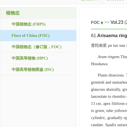
植物志
>>
Vol.23
(
FOC
中国植物志 (FRPS)
61.
Arisaema rin
Flora of China (FOC)
普陀南星 pu tuo nan x
中国植物志（修订版，FOC）
Arum ringens
Thun
中国高等植物 (HPC)
Hosokawa.
中国高等植物图鉴 (ISC)
Plants dioecious. 
greenish and unmarked,
glaucous abaxially, gr
lanceolate to rhombic-
13 cm, apex filiform-c
to green; tube yellowi
cylindric, gradually o
caudate. Spadix unisex