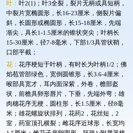
叶：
叶2(1)；叶3全裂，裂片无柄或具短柄，
中裂片宽椭圆形，长16-23厘米，侧裂片偏
斜，长圆形或椭圆形，长15-18厘米，先端
渐尖，具长1-1.5厘米的锥状突尖；叶柄长
15-30厘米，径7-8毫米，下部1/3具管状鞘，
口部平截；
花：
花序梗短于叶柄，有时长为叶柄1/2；佛
焰苞管部绿色，宽倒圆锥形，长3.6-4厘米，
喉部具宽才，耳内面深紫，外卷，檐部盔
状，前檐具卵形唇片，下垂，先端外弯；雄
肉穗花序无梗，圆柱形，长1.5厘米，径8毫
米；雄花螺旋状排列，花药2，花丝短，2
室，药室顶孔横裂；雌花序近球形，长宽均
1.5厘米；雌花子房卵圆形，胚珠1;附属器棒