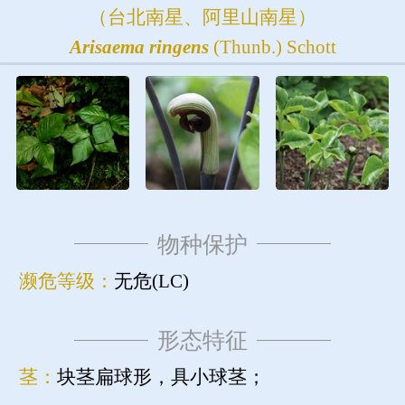
（台北南星、阿里山南星）
Arisaema
ringens
(Thunb.) Schott
物种保护
濒危等级：
无危(LC)
形态特征
茎：
块茎扁球形，具小球茎；