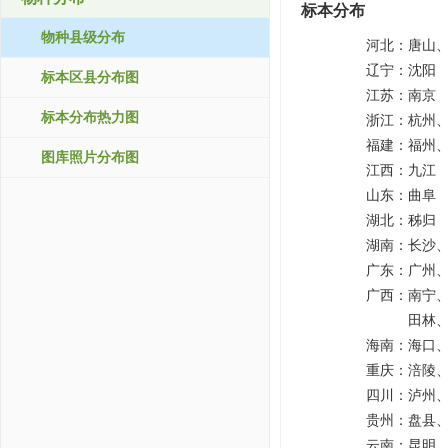
标本分布
物种县级分布
河北：
唐山
辽宁：
沈阳
标本区县分布图
江苏：
南京
标本分布热力图
浙江：
杭州
福建：
福州
图库照片分布图
江西：
九江
山东：
曲阜
湖北：
秭归
湖南：
长沙
广东：
广州
广西：
南宁
田林
海南：
海口
重庆：
涪陵
四川：
泸州
贵州：
盘县
云南：
昆明