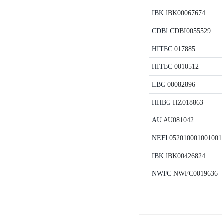
IBK
IBK00067674
CDBI
CDBI0055529
HITBC
017885
HITBC
0010512
LBG
00082896
HHBG
HZ018863
AU
AU081042
NEFI
052010001001001
IBK
IBK00426824
NWFC
NWFC0019636