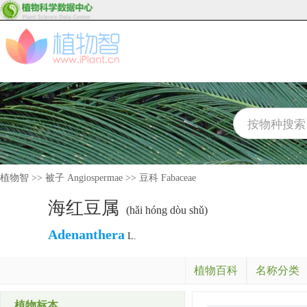
植物智
>>
被子 Angiospermae
>>
豆科 Fabaceae
海红豆属
(hǎi hóng dòu shǔ)
Adenanthera
L.
植物百科
名称分类
植物标本