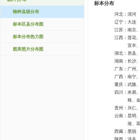
标本分布
物种县级分布
河北：
清河
辽宁：
大连
标本区县分布图
江苏：
南京
标本分布热力图
江西：
莲花
宜丰
图库照片分布图
湖北：
房县
湖南：
长沙
广东：
广州
广西：
南宁
重庆：
武隆
四川：
米易
格、
贵州：
兴仁
云南：
昆明
坡、
西藏：
墨脱
陕西：
洋县