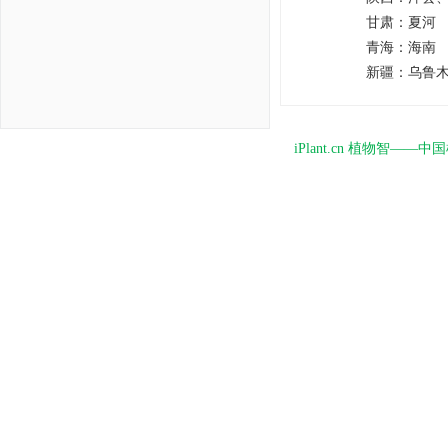
甘肃：
夏河
青海：
海南
新疆：
乌鲁
iPlant.cn 植物智—