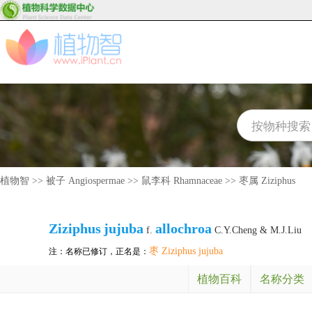
植物智
>>
被子 Angiospermae
>>
鼠李科 Rhamnaceae
>>
枣属 Ziziphus
Ziziphus
jujuba
allochroa
f.
C.Y.Cheng & M.J.Liu
枣 Ziziphus jujuba
注：名称已修订，正名是：
植物百科
名称分类