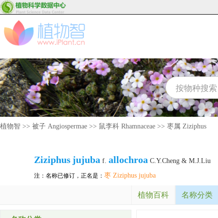
植物智
>>
被子 Angiospermae
>>
鼠李科 Rhamnaceae
>>
枣属 Ziziphus
Ziziphus
jujuba
allochroa
f.
C.Y.Cheng & M.J.Liu
枣 Ziziphus jujuba
注：名称已修订，正名是：
植物百科
名称分类