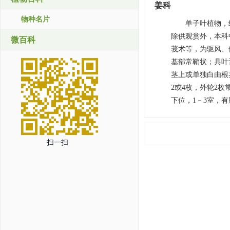
姜科
物种名片
单子叶植物，约
除供观赏外，本科
微百科
莪术等，为驱风、
基部常鞘状；具叶
茎上或单独白由根
2或4枚，外轮2
下位，1－3室，
扫一扫