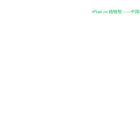
iPlant.cn 植物智—