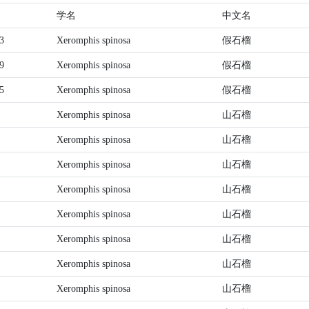
学名
中文名
3
Xeromphis spinosa
假石榴
9
Xeromphis spinosa
假石榴
5
Xeromphis spinosa
假石榴
Xeromphis spinosa
山石榴
Xeromphis spinosa
山石榴
Xeromphis spinosa
山石榴
Xeromphis spinosa
山石榴
Xeromphis spinosa
山石榴
Xeromphis spinosa
山石榴
Xeromphis spinosa
山石榴
Xeromphis spinosa
山石榴