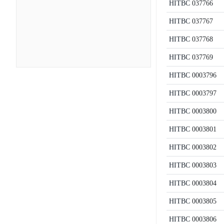
HITBC
037766
HITBC
037767
HITBC
037768
HITBC
037769
HITBC
0003796
HITBC
0003797
HITBC
0003800
HITBC
0003801
HITBC
0003802
HITBC
0003803
HITBC
0003804
HITBC
0003805
HITBC
0003806