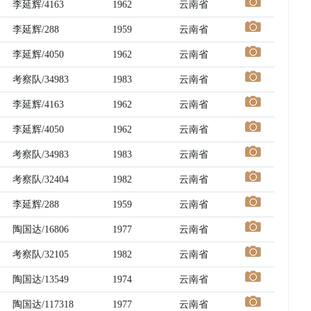
李延辉/4163
1962
云南省
李延辉/288
1959
云南省
李延辉/4050
1962
云南省
考察队/34983
1983
云南省
李延辉/4163
1962
云南省
李延辉/4050
1962
云南省
考察队/34983
1983
云南省
考察队/32404
1982
云南省
李延辉/288
1959
云南省
陶国达/16806
1977
云南省
考察队/32105
1982
云南省
陶国达/13549
1974
云南省
陶国达/117318
1977
云南省