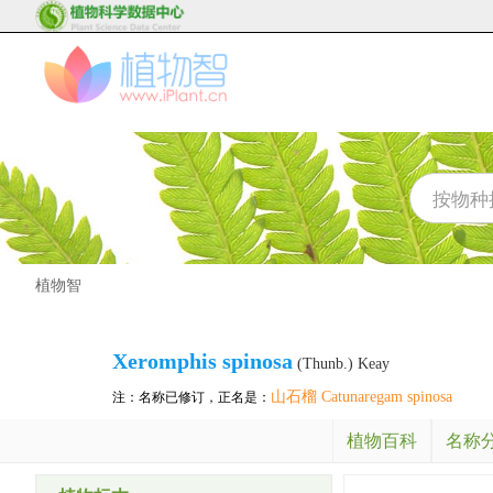
植物智
Xeromphis spinosa
(Thunb.) Keay
山石榴 Catunaregam spinosa
注：名称已修订，正名是：
植物百科
名称