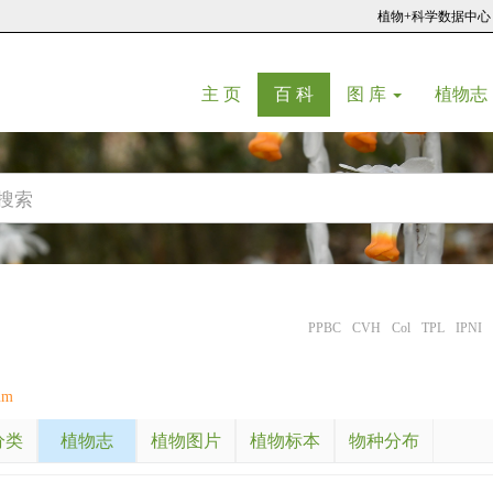
植物+科学数据中心
(current)
(current)
主 页
百 科
图 库
植物志
PPBC
CVH
Col
TPL
IPNI
um
分类
植物志
植物图片
植物标本
物种分布