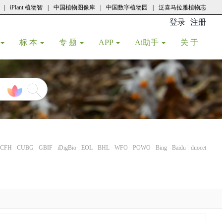
|
iPlant 植物智
|
中国植物图像库
|
中国数字植物园
|
泛喜马拉雅植物志
登录
注册
(current
标 本
专 题
APP
Ai助手
关 于
CFH
CUBG
GBIF
iDigBio
EOL
BHL
WFO
POWO
Bing
Baidu
duocet