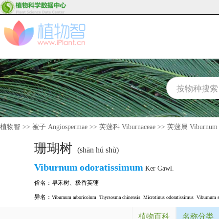
植物智
>>
被子 Angiospermae
>>
荚蒾科 Viburnaceae
>>
荚蒾属 Viburnum
珊瑚树
(shān hú shù)
Viburnum
odoratissimum
Ker Gawl.
俗名：
早禾树
、
极香荚蒾
异名：
Viburnum arboricolum
Thyrsosma chinensis
Microtinus odoratissimus
Viburnum s
植物百科
名称分类