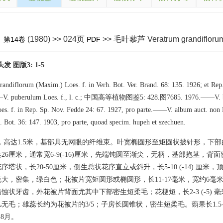
(1980) >> 024页
>> 毛叶藜芦 Veratrum grandifloru
》
第14卷
PDF
发 图版3: 1-5
randiflorum (Maxim.) Loes. f. in Verh. Bot. Ver. Brand. 68: 135. 1926; et Rep
——V. puberulum Loes. f., l. c.; 中国高等植物图鉴5: 428.图7685. 1976.——V. br
oes. f. in Rep. Sp. Nov. Fedde 24: 67. 1927, pro parte.——V. album auct. non L
. Bot. 36: 147. 1903, pro parte, quoad specim. hupeh et szechuen.
，高达1.5米，基部具无网眼的纤维束。叶宽椭圆形至矩圆状披针形，下部
26厘米，通常宽6-9(-16)厘米，先端钝圆至渐尖，无柄，基部抱茎，背
塔状，长20-50厘米，侧生总状花序直立或斜升，长5-10 (-14) 厘米
大，密集，绿白色；花被片宽矩圆形或椭圆形，长11-17毫米，宽约6毫
蚀状牙齿，外花被片背面尤其中下部密生短柔毛；花梗短，长2-3 (-5) 
毛；雄蕊长约为花被片的3/5；子房长圆锥状，密生短柔毛。蒴果长1.5-2.5
-8月。