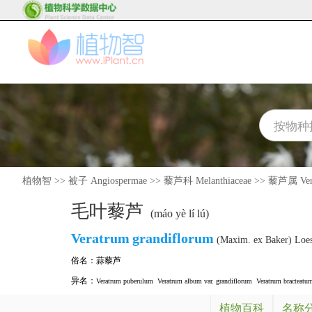
植物智
>>
被子 Angiospermae
>>
藜芦科 Melanthiaceae
>>
藜芦属 Ver
毛叶藜芦
(máo yè lí lú)
Veratrum
grandiflorum
(Maxim. ex Baker) Loes
俗名：
蒜藜芦
异名：
Veratrum puberulum
Veratrum album var. grandiflorum
Veratrum bracteatum
植物百科
名称