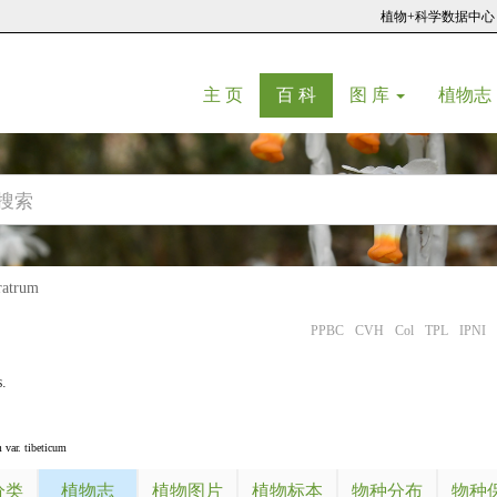
植物+科学数据中心
(current)
(current)
主 页
百 科
图 库
植物志
atrum
PPBC
CVH
Col
TPL
IPNI
.
 var. tibeticum
分类
植物志
植物图片
植物标本
物种分布
物种