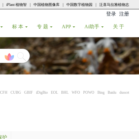
|
iPlant 植物智
|
中国植物图像库
|
中国数字植物园
|
泛喜马拉雅植物志
登录
注册
(current
标 本
专 题
APP
Ai助手
关 于
CFH
CUBG
GBIF
iDigBio
EOL
BHL
WFO
POWO
Bing
Baidu
duocet
保护