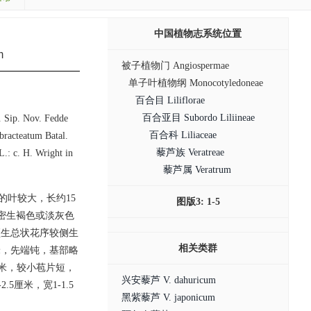
中国植物志系统位置
m
被子植物门 Angiospermae
单子叶植物纲 Monocotyledoneae
百合目 Liliflorae
百合亚目 Subordo Liliineae
. Sip. Nov. Fedde
百合科 Liliaceae
acteatum Batal.
藜芦族 Veratreae
.: c. H. Wright in
藜芦属 Veratrum
的叶较大，长约15
图版3: 1-5
面密生褐色或淡灰色
，顶生总状花序较侧生
相关类群
米，先端钝，基部略
毫米，较小苞片短，
兴安藜芦 V. dahuricum
厘米，宽1-1.5
黑紫藜芦 V. japonicum