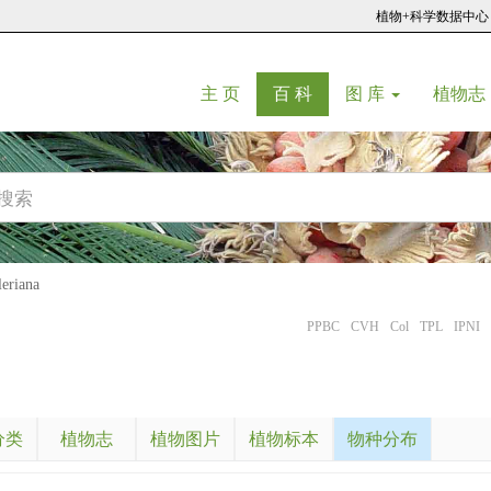
植物+科学数据中心
(current)
(current)
主 页
百 科
图 库
植物志
riana
PPBC
CVH
Col
TPL
IPNI
分类
植物志
植物图片
植物标本
物种分布