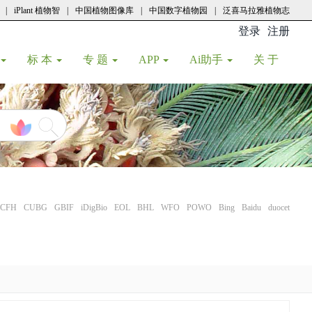
|
iPlant 植物智
|
中国植物图像库
|
中国数字植物园
|
泛喜马拉雅植物志
登录
注册
(current
标 本
专 题
APP
Ai助手
关 于
CFH
CUBG
GBIF
iDigBio
EOL
BHL
WFO
POWO
Bing
Baidu
duocet