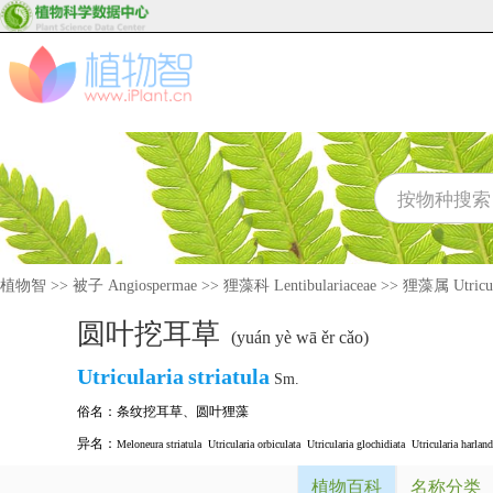
植物智
>>
被子 Angiospermae
>>
狸藻科 Lentibulariaceae
>>
狸藻属 Utricul
圆叶挖耳草
(yuán yè wā ěr cǎo)
Utricularia
striatula
Sm.
俗名：
条纹挖耳草
、
圆叶狸藻
异名：
Meloneura striatula
Utricularia orbiculata
Utricularia glochidiata
Utricularia harland
植物百科
名称分类