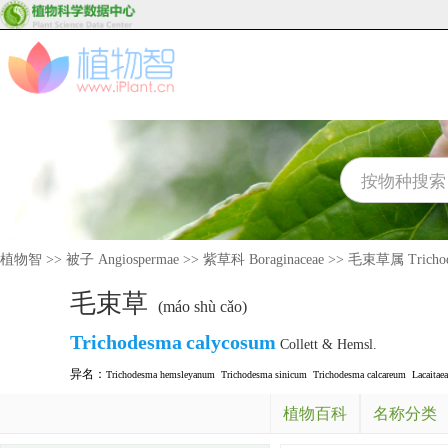
植物智
>>
被子 Angiospermae
>>
紫草科 Boraginaceae
>>
毛束草属 Trichod
毛束草
(máo shù cǎo)
Trichodesma
calycosum
Collett & Hemsl.
异名：
Trichodesma hemsleyanum
Trichodesma sinicum
Trichodesma calcareum
Lacaitaea
植物百科
名称分类