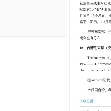
花冠白色或带粉红色
喉部有10个疣状附
片通常1-3个发育
扁平，圆形。1-3月
产云南南部、贵
锡金也有分布。
1b．台湾毛束草（
Trichodesma cal
1952.——T. formosana
Hou in Taiwania 1: 212
据Johnst
产我国台湾。
下级分类