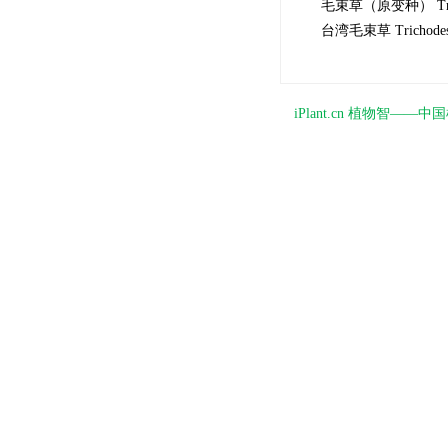
毛束草（原变种） Trichod
台湾毛束草 Trichodesma
iPlant.cn 植物智—