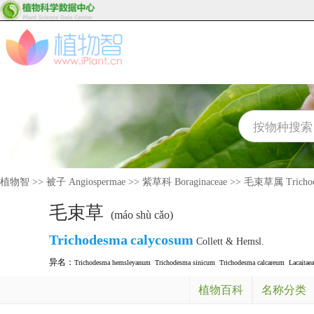
植物智
>>
被子 Angiospermae
>>
紫草科 Boraginaceae
>>
毛束草属 Trichod
毛束草
(máo shù cǎo)
Trichodesma
calycosum
Collett & Hemsl.
异名：
Trichodesma hemsleyanum
Trichodesma sinicum
Trichodesma calcareum
Lacaitaea
植物百科
名称分类