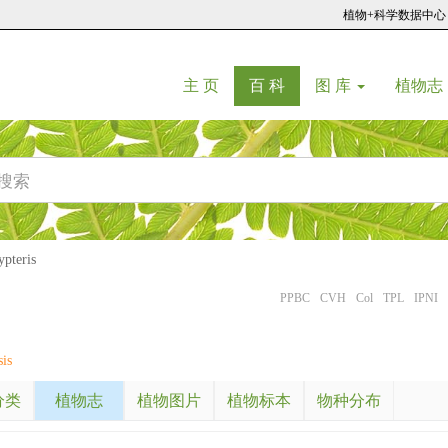
植物+科学数据中心
(current)
(current)
主 页
百 科
图 库
植物志
teris
PPBC
CVH
Col
TPL
IPNI
is
分类
植物志
植物图片
植物标本
物种分布