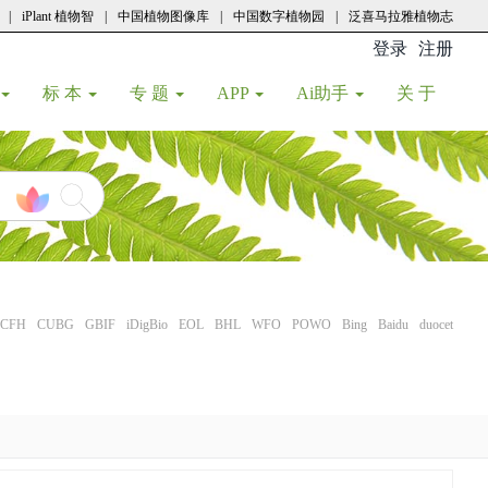
|
iPlant 植物智
|
中国植物图像库
|
中国数字植物园
|
泛喜马拉雅植物志
登录
注册
(current
标 本
专 题
APP
Ai助手
关 于
CFH
CUBG
GBIF
iDigBio
EOL
BHL
WFO
POWO
Bing
Baidu
duocet