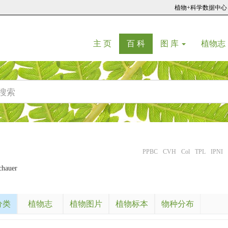
植物+科学数据中心
(current)
(current)
主 页
百 科
图 库
植物志
PPBC
CVH
Col
TPL
IPNI
chauer
分类
植物志
植物图片
植物标本
物种分布