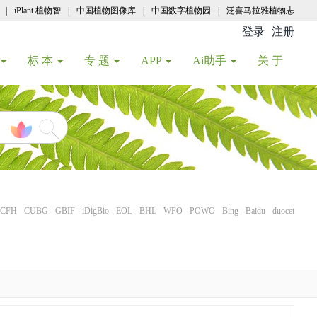
|
iPlant 植物智
|
中国植物图像库
|
中国数字植物园
|
泛喜马拉雅植物志
登录
注册
(current
标 本
专 题
APP
Ai助手
关 于
CFH
CUBG
GBIF
iDigBio
EOL
BHL
WFO
POWO
Bing
Baidu
duocet