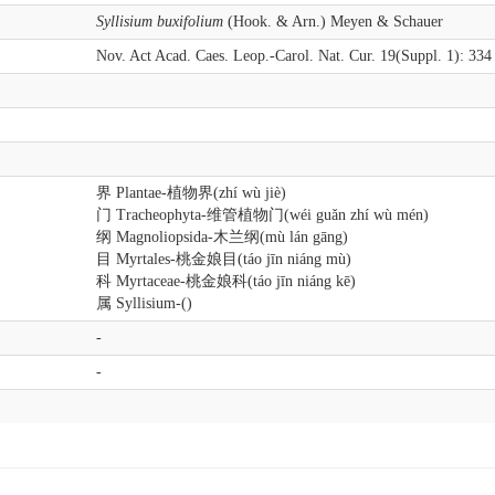
Syllisium buxifolium
(Hook. & Arn.) Meyen & Schauer
Nov. Act Acad. Caes. Leop.-Carol. Nat. Cur. 19(Suppl. 1): 334
界 Plantae-植物界(zhí wù jiè)
门 Tracheophyta-维管植物门(wéi guǎn zhí wù mén)
纲 Magnoliopsida-木兰纲(mù lán gāng)
目 Myrtales-桃金娘目(táo jīn niáng mù)
科 Myrtaceae-桃金娘科(táo jīn niáng kē)
属 Syllisium-()
-
-