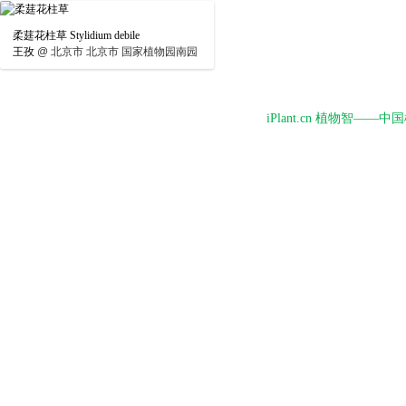
柔莛花柱草 Stylidium debile
王孜
@
北京市 北京市 国家植物园南园
iPlant.cn 植物智—