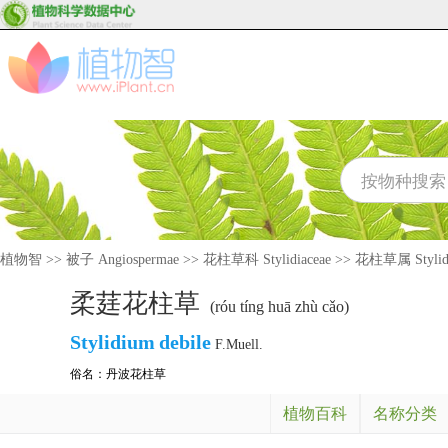
植物智
>>
被子 Angiospermae
>>
花柱草科 Stylidiaceae
>>
花柱草属 Stylid
柔莛花柱草
(róu tíng huā zhù cǎo)
Stylidium
debile
F.Muell.
俗名：
丹波花柱草
植物百科
名称分类