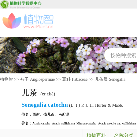
植物智
>>
被子 Angiospermae
>>
豆科 Fabaceae
>>
儿茶属 Senegalia
儿茶
(ér chá)
Senegalia
catechu
(L. f.) P. J. H. Hurter & Mabb.
俗名：
西谢
、
孩儿茶
、
乌爹泥
异名：
Acacia catechu
Acacia wallichiana
Mimosa catechu
Acacia catechu var. wallichiana
植物百科
名称分类