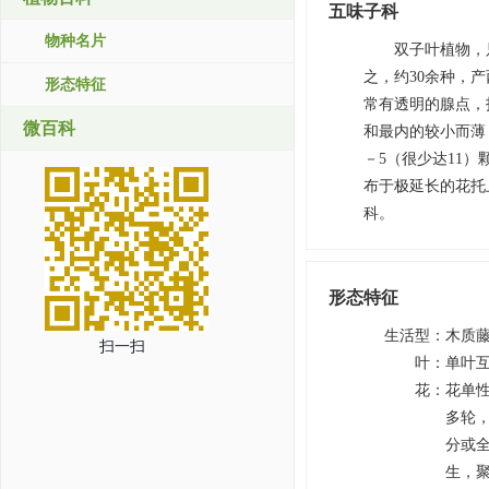
五味子科
物种名片
双子叶植物，只
之，约30余种，
形态特征
常有透明的腺点，
微百科
和最内的较小而薄；
－5（很少达11）
布于极延长的花托上
科。
形态特征
生活型
：
木质
扫一扫
叶
：
单叶
花
：
花单性
多轮
分或全
生，