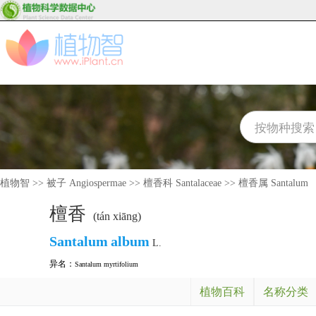
植物智
>>
被子 Angiospermae
>>
檀香科 Santalaceae
>>
檀香属 Santalum
檀香
(tán xiāng)
Santalum
album
L.
异名：
Santalum myrtifolium
植物百科
名称分类