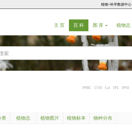
植物+科学数据中心
(current)
(current)
主 页
百 科
图 库
植物志
PPBC
CVH
Col
TPL
IPNI
分类
植物志
植物图片
植物标本
物种分布