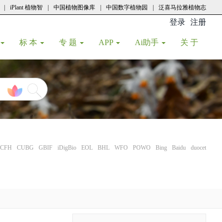
|
iPlant 植物智
|
中国植物图像库
|
中国数字植物园
|
泛喜马拉雅植物志
登录
注册
(current
标 本
专 题
APP
Ai助手
关 于
CFH
CUBG
GBIF
iDigBio
EOL
BHL
WFO
POWO
Bing
Baidu
duocet